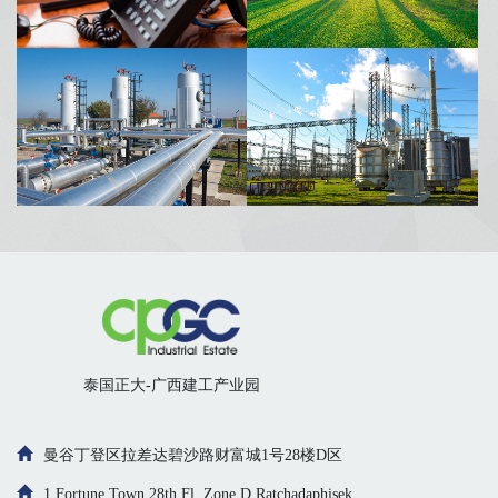
泰国正大-广西建工产业园
曼谷丁登区拉差达碧沙路财富城1号28楼D区
1 Fortune Town 28th Fl.,Zone D Ratchadaphisek